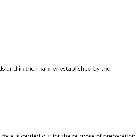
nds and in the manner established by the
data is carried out for the purpose of preparation