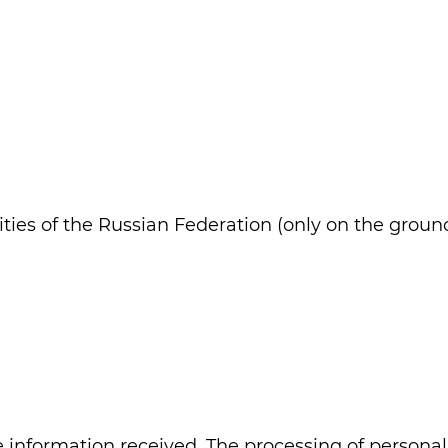
rities of the Russian Federation (only on the grou
 information received. The processing of personal 