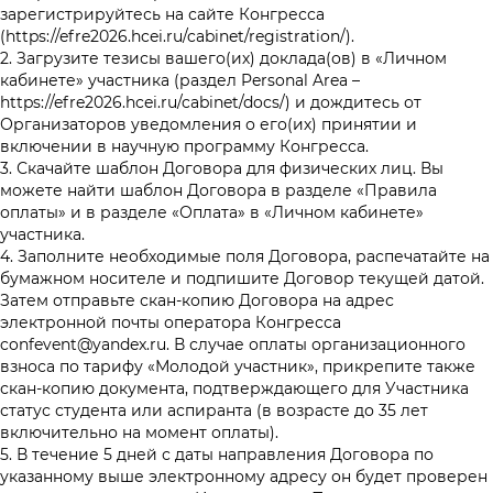
зарегистрируйтесь на сайте Конгресса
(
https://efre2026.hcei.ru/cabinet/registration/)
.
2. Загрузите тезисы вашего(их) доклада(ов) в «Личном
кабинете» участника (раздел Personal Area –
https://efre2026.hcei.ru/cabinet/docs/
) и дождитесь от
Организаторов уведомления о его(их) принятии и
включении в научную программу Конгресса.
3. Скачайте шаблон Договора для физических лиц. Вы
можете найти шаблон Договора в разделе «Правила
оплаты» и в разделе «Оплата» в «Личном кабинете»
участника.
4. Заполните необходимые поля Договора, распечатайте на
бумажном носителе и подпишите Договор текущей датой.
Затем отправьте скан-копию Договора на адрес
электронной почты оператора Конгресса
confevent@yandex.ru
. В случае оплаты организационного
взноса по тарифу «Молодой участник», прикрепите также
скан-копию документа, подтверждающего для Участника
статус студента или аспиранта (в возрасте до 35 лет
включительно на момент оплаты).
5. В течение 5 дней с даты направления Договора по
указанному выше электронному адресу он будет проверен